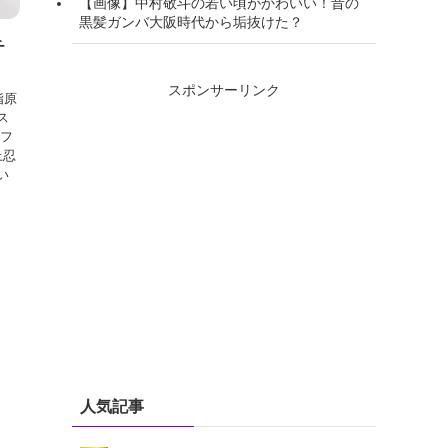
【画像】中村敬斗の若い頃がかわいい！昔の
黒髪ガンバ大阪時代から垢抜けた？
チ
」
スポンサーリンク
指原
ス
のフ
上忍
い
人気記事