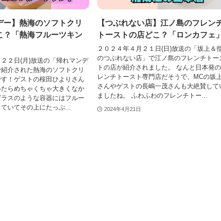
デー】熱海のソフトクリ
【つぶれない店】江ノ島のフレン
こ？「熱海フルーツキン
トーストの店どこ？「ロンカフェ
２０２４年４月２１日(日)放送の「坂上＆
のつぶれない店」で江ノ島のフレンチトー
２２日(月)放送の「帰れマンデ
トの店が紹介されました。 なんと日本発
で紹介された熱海のソフトクリ
レンチトースト専門店だそうで、MCの坂
です！ゲストの桜田ひよりさん
さんやゲストの長嶋一茂さんも大絶賛して
いたらめちゃくちゃ大きくなか
ましたね。 ふわふわのフレンチトー...
グラスのような容器にはフルー
ていてその上にたっぷ...
2024年4月21日