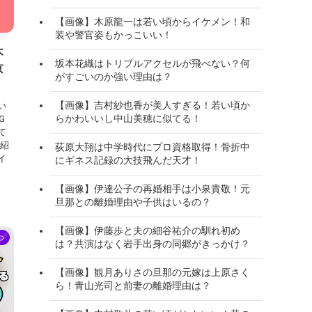
【画像】木原龍一は若い頃からイケメン！和
装や警官姿もかっこいい！
木
坂本花織はトリプルアクセルが飛べない？何
京
がすごいのか強い理由は？
【画像】吉村紗也香が美人すぎる！若い頃か
い
らかわいいし中山美穂に似てる！
Ｇ
て
、紹
荻原大翔は中学時代にプロ資格取得！骨折中
イ
にギネス記録の大技飛んだ天才！
【画像】伊達公子の再婚相手は小泉貴敬！元
旦那との離婚理由や子供はいるの？
【画像】伊藤歩と夫の細谷祐介の馴れ初め
つ
は？共演はなく岩手出身の同郷がきっかけ？
【画像】観月ありさの旦那の元嫁は上原さく
ら！青山光司と前妻の離婚理由は？