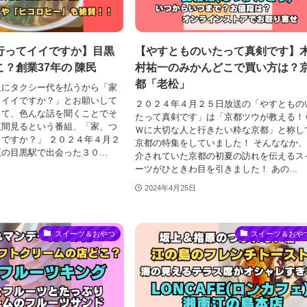
行ってイイですか】目黒
【やすとものいたって真剣です】
？創業37年の 陳民
村祐一のみかんどこで買い方は？
都「老松」
人にタクシー代を払うから「家
てイイですか？」とお願いして
２０２４年４月２５日放送の「やすともの
して、色んな話を聞くことでそ
たって真剣です」は「京都ツウが教える！
垣間見るという番組、「家、つ
Ｗに大切な人と行きたい粋な京都」と称し
ですか？」 ２０２４年４月２
京都の特集をしていました！ そんななか
の目黒駅で出会った３０...
介されていた京都の初夏の訪れを伝えるス
ーツがひときわ目を引きました！ あの...
2024年4月25日
スイーツ＆おやつ
スイーツ＆おや