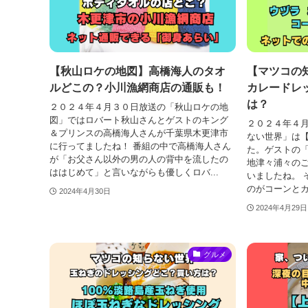
【秋山ロケの地図】高橋海人のタオ
【マツコの
ルどこの？小川漁網商店の通販も！
カレードレ
は？
２０２４年４月３０日放送の「秋山ロケの地
図」ではロバート秋山さんとゲストのキング
２０２４年４
＆プリンスの高橋海人さんが千葉県木更津市
ない世界」は
に行ってましたね！ 番組の中で高橋海人さん
た。ゲストの
が「お父さん以外の男の人の背中を流したの
地津々浦々の
ははじめて」と言いながらも優しくロバ...
いましたね。 
のがコーンとカ
2024年4月30日
2024年4月29日
グルメ