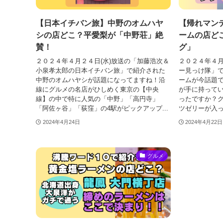
【日本イチバン旅】中野のオムハヤ
【帰れマン
シの店どこ？平愛梨が「中野荘」絶
ームの店ど
賛！
グ」
２０２４年４月２４日(水)放送の「加藤浩次＆
２０２４年４月
小泉孝太郎の日本イチバン旅」で紹介された
ー見っけ隊」
中野のオムハヤシが話題になってますね！沿
ームが今話題
線にグルメの名店がひしめく東京の【中央
が手に持って
線】の中で特に人気の「中野」「高円寺」
ったですか？
「阿佐ヶ谷」「荻窪」の4駅がピックアップ...
ツゼリーが入っ
2024年4月24日
2024年4月22日
グルメ