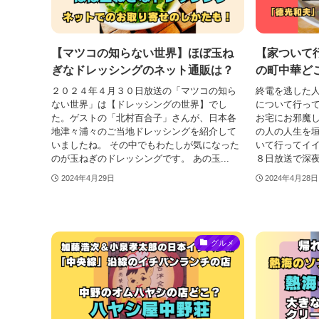
【マツコの知らない世界】ほぼ玉ね
【家ついて
ぎなドレッシングのネット通販は？
の町中華どこ
２０２４年４月３０日放送の「マツコの知ら
終電を逃した
ない世界」は【ドレッシングの世界】でし
について行っ
た。ゲストの「北村百合子」さんが、日本各
お宅にお邪魔
地津々浦々のご当地ドレッシングを紹介して
の人の人生を
いましたね。 その中でもわたしが気になった
いて行ってイイ
のが玉ねぎのドレッシングです。 あの玉...
８日放送で深夜
2024年4月29日
2024年4月28日
グルメ