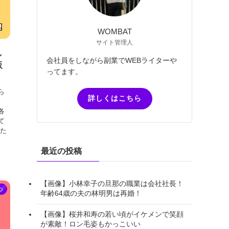
WOMBAT
サイト管理人
し
会社員をしながら副業でWEBライターや
販
ってます。
ら
詳しくはこちら
各
て
った
最近の投稿
【画像】小林幸子の旦那の職業は会社社長！
つ
年齢64歳の夫の林明男は再婚！
【画像】桜井和寿の若い頃がイケメンで笑顔
が素敵！ロン毛姿もかっこいい