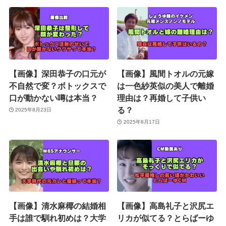
【画像】深田恭子の口元が
【画像】風間トオルの元嫁
不自然で変？ボトックスで
は一色紗英似の美人で離婚
口が動かない噂は本当？
理由は？再婚して子供い
る？
2025年8月23日
2025年8月17日
【画像】清水麻椰の結婚相
【画像】高島礼子と沢尻エ
手は誰で馴れ初めは？大学
リカが似てる？とらばーゆ