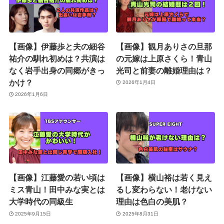
【画像】伊藤歩と夫の細谷
【画像】観月ありさの旦那
祐介の馴れ初めは？共演は
の元嫁は上原さくら！青山
なく岩手出身の同郷がきっ
光司と前妻の離婚理由は？
かけ？
2026年1月4日
2026年1月6日
【画像】江藤愛の若い頃は
【画像】横山裕は若く見え
ミス青山！田中みな実とは
るし変わらない！老けない
大学時代の同級生
理由は色白の美肌？
2025年9月15日
2025年8月31日