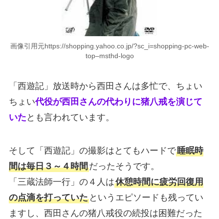
画像引用元https://shopping.yahoo.co.jp/?sc_i=shopping-pc-web-
top–msthd-logo
「西遊記」放送時から西田さんは多忙で、ちょい
ちょい
代役が西田さんの代わりに猪八戒を演じて
いた
とも言われています。
そして「西遊記」の撮影はとてもハードで
睡眠時
間は毎日３～４時間
だったそうです。
「三蔵法師一行」の４人は
休憩時間に疲労回復用
の点滴を打っていた
というエピソードも残ってい
ますし、西田さんの猪八戒役の続投は困難だった