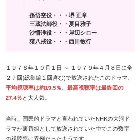
孫悟空役・・・堺 正章
三蔵法師役・・夏目雅子
沙悟浄役・・・岸辺シロー
猪八戒役・・・西田敏行
１９７８年１０月１日 ～ １９７９年４月８日に全
２７回(総集編１回含む)で放送されたこのドラマ、
平均視聴率は約19.5％、最高視聴率は最終回の
27.4％
と大人気。
当時、国民的ドラマと言われていたNHKの大河ド
ラマが裏番組として放送されていた中でこの数字
の視聴率は異例だったようです。