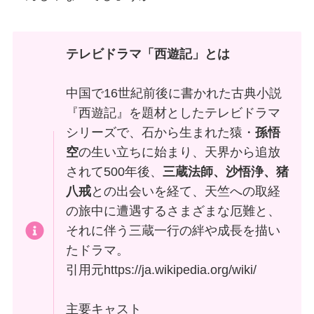
テレビドラマ「西遊記」とは
中国で16世紀前後に書かれた古典小説
『西遊記』を題材としたテレビドラマ
シリーズで、石から生まれた猿・
孫悟
空
の生い立ちに始まり、天界から追放
されて500年後、
三蔵法師、沙悟浄、猪
八戒
との出会いを経て、天竺への取経
の旅中に遭遇するさまざまな厄難と、
それに伴う三蔵一行の絆や成長を描い
たドラマ。
引用元https://ja.wikipedia.org/wiki/
主要キャスト