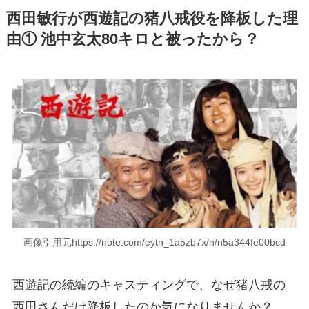
西田敏行が西遊記の猪八戒役を降板した理
由① 池中玄太80キロと被ったから？
画像引用元https://note.com/eytn_1a5zb7x/n/n5a344fe00bcd
西遊記の続編のキャスティングで、なぜ猪八戒の
西田さんだけ降板したのか気になりませんか？