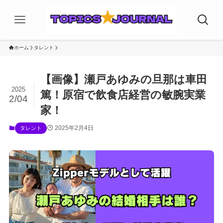
ホーム
タレント
【画像】瀬戸あゆみの旦那は車田
2025
篤！原宿で飲食店経営の敏腕実業
2/04
家！
2025年2月4日
タレント