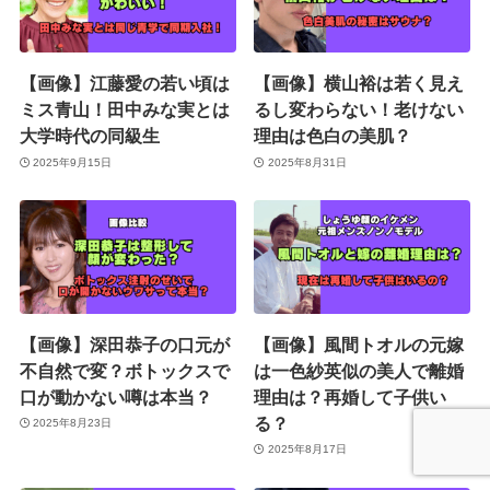
【画像】江藤愛の若い頃は
【画像】横山裕は若く見え
ミス青山！田中みな実とは
るし変わらない！老けない
大学時代の同級生
理由は色白の美肌？
2025年9月15日
2025年8月31日
【画像】深田恭子の口元が
【画像】風間トオルの元嫁
不自然で変？ボトックスで
は一色紗英似の美人で離婚
口が動かない噂は本当？
理由は？再婚して子供い
る？
2025年8月23日
2025年8月17日