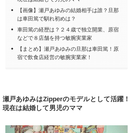
【画像】瀬戸あゆみの結婚相手は誰？旦那
は車田篤で馴れ初めは？
車田篤の経歴は？２４歳で独立開業、原宿
などで８店舗を持つ敏腕実業家
【まとめ】瀬戸あゆみの旦那は車田篤！原
宿で飲食店経営の敏腕実業家！
瀬戸あゆみはZipperのモデルとして活躍！
現在は結婚して男児のママ