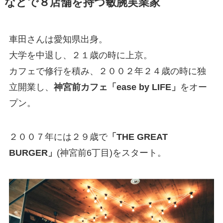
などで８店舗を持つ敏腕実業家
車田さんは愛知県出身。
大学を中退し、２１歳の時に上京。
カフェで修行を積み、２００２年２４歳の時に独
立開業し、
神宮前カフェ「ease by LIFE」
をオー
プン。
２００７年には２９歳で
「THE GREAT
BURGER」
(神宮前6丁目)をスタート。