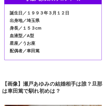
誕生日／１９９３年３月１２日
出身地／埼玉県
身長／１５３cm
血液型／A型
星座／うお座
配偶者／車田篤
【画像】瀬戸あゆみの結婚相手は誰？旦那
は車田篤で馴れ初めは？