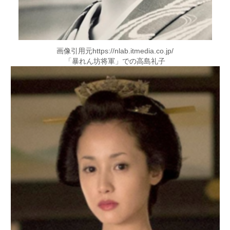
画像引用元https://nlab.itmedia.co.jp/
「暴れん坊将軍」での高島礼子